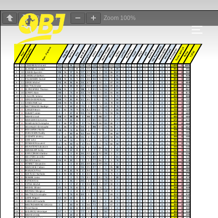
Page
1
/
1
Zoom
100%